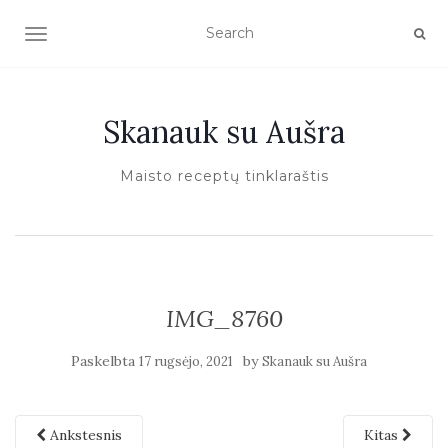
TOGGLE NAVIGATION
Skanauk su Aušra
Maisto receptų tinklaraštis
IMG_8760
Paskelbta
by
17 rugsėjo, 2021
Skanauk su Aušra
Ankstesnis
Kitas